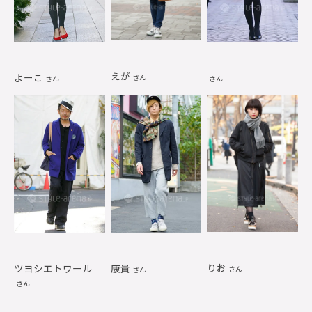
えが
よーこ
さん
さん
さん
りお
康貴
ツヨシエトワール
さん
さん
さん