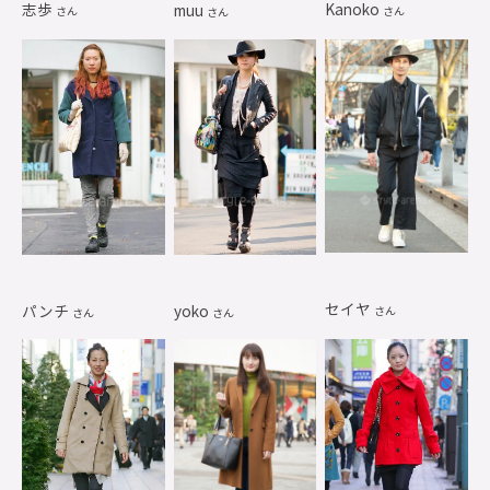
志歩
Kanoko
muu
さん
さん
さん
セイヤ
パンチ
yoko
さん
さん
さん