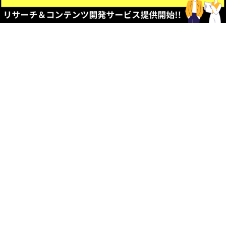
個人情報の開示等の求めに関する手続き
当協会では、個人情報の「利用目的の通知、開示、内容の訂正、追加
または削除、利用の停止、消去及び第三者への提供の停止」（以下開
示等）の求めのお申出を、先の個人情報相談窓口にて承ります。な
お、各種会員の皆様の登録内容の訂正等につきましては、各事業の担
当までご連絡ください。 当該窓口にて承りました開示等の求めのお申
出者に対し、当協会所定の申請書及び本人確認のための手続き等案内
書を送付します。 申請書等を受領後、申請書に必要事項を記入し、手
続き等案内書に記載された本人確認のための書類を同封の上、ご返送
ください。なお、開示の場合は手数料として850円分の切手を申し受
けます。代理人による請求の場合は、代理人確認書類も併せて送付い
ただきます。 申請書及び本人確認書類、開示の場合は手数料を確認
し、手続きを開始します。