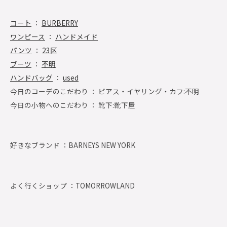
コート
：
BURBERRY
ワンピース
：
ハンドメイド
パンツ
：
23区
ブーツ
：
不明
ハンドバッグ
：
used
今日のコーデのこだわり ： ピアス・イヤリング・カフ:不明
今日の小物へのこだわり ： 靴下:靴下屋
好きなブランド ：
BARNEYS NEW YORK
よく行くショップ ：
TOMORROWLAND