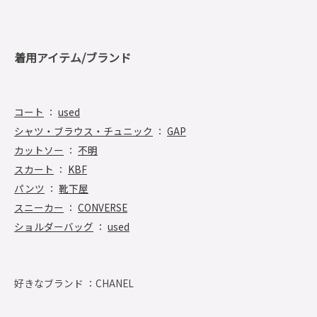
着用アイテム/ブランド
コート
：
used
シャツ・ブラウス・チュニック
：
GAP
カットソー
：
不明
スカート
：
KBF
パンツ
：
靴下屋
スニーカー
：
CONVERSE
ショルダーバッグ
：
used
好きなブランド ：
CHANEL