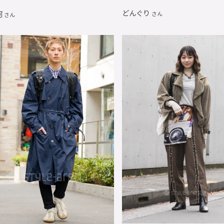
どんぐり
河
さん
さん