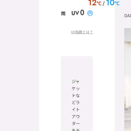
12
10
℃
℃
0
UV
雨
DA
UV指数とは？
ジャ
ケッ
トな
どラ
イト
アウ
ター
をチ