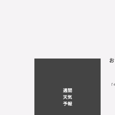
お
「
週間
天気
予報