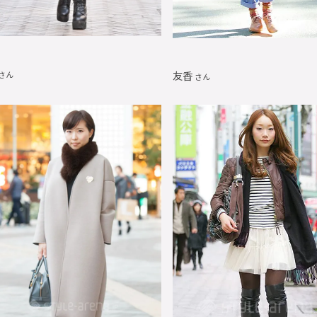
友香
さん
さん