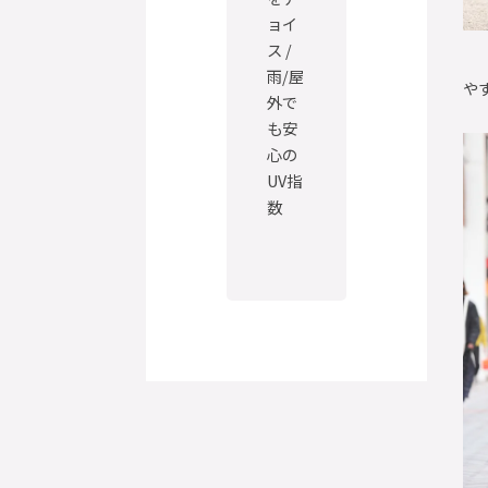
ョイ
ス /
雨/屋
や
外で
も安
心の
UV指
数