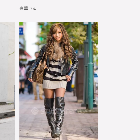
有華
さん