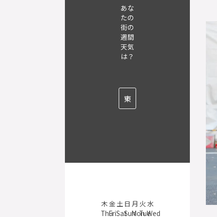
あな
たの
街の
週間
天気
は？
木
金
土
日
月
火
水
Thu
Fri
Sat
Sun
Mon
Tue
Wed