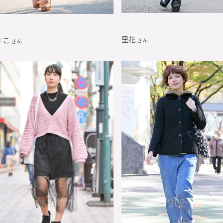
里花
すこ
さん
さん