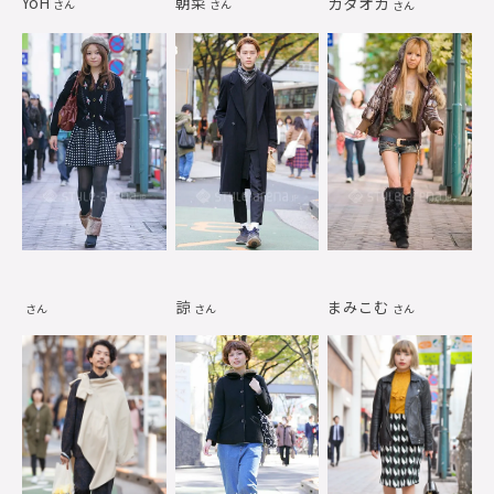
YoH
朝菜
カタオカ
さん
さん
さん
諒
まみこむ
さん
さん
さん