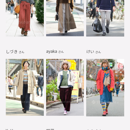
ayaka
しづき
けい
さん
さん
さん