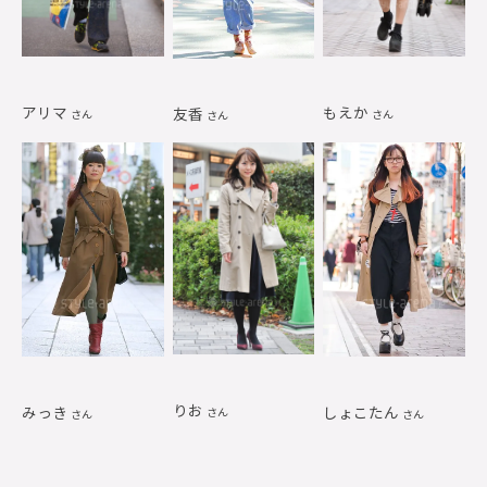
アリマ
もえか
友香
さん
さん
さん
りお
みっき
しょこたん
さん
さん
さん