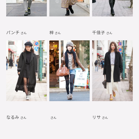
パンチ
梓
千佳子
さん
さん
さん
なるみ
リサ
さん
さん
さん