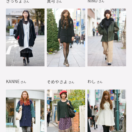
NINO
さっちょ
真弓
さん
さん
さん
KANNE
わし
そめやさよ
さん
さん
さん