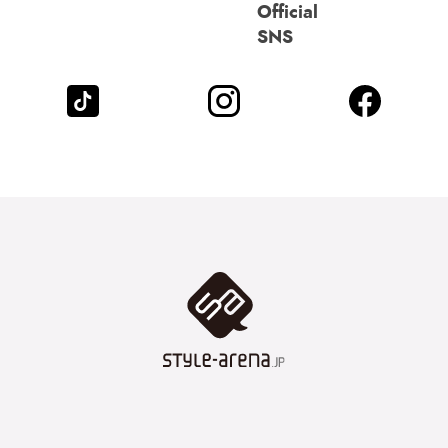
Official
SNS