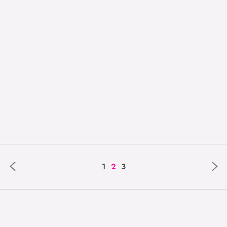
‹
›
1
2
3