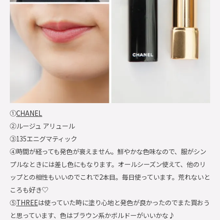
①
CHANEL
②ルージュ アリュール
③135エニグマティック
④時間が経っても発色が衰えません。鮮やかな色味なので、服がシン
プルなときには差し色にもなります。オールシーズン使えて、他のリ
ップとの相性もいいのでこれで2本目。毎日使っています。荒れないと
ころも好き♡
⑤
THREE
は使っていた時に塗り心地と発色が良かったのでまた買おう
と思っています、色はブラウン系かボルドーがいいかな♪