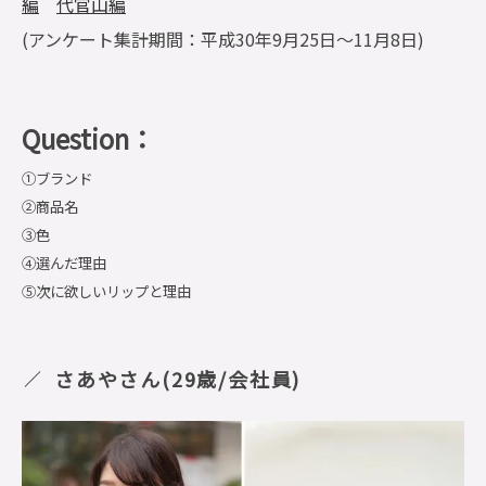
編
代官山編
(アンケート集計期間：平成30年9月25日～11月8日)
Question：
①ブランド
②商品名
③色
④選んだ理由
⑤次に欲しいリップと理由
さあやさん(29歳/会社員)