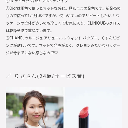
③07 ライラック/763 ウルトラ ハイプ
④Diorは単色で使うとマットな感じ。見たままの発色です。新発売の
もので使って1か月ほどですが、使いやすいのでリピートしたい！パ
ッケージの全体が赤いのも珍しくてお気に入り。CLINIQUEのグロス
は乾燥予防で重ねています。
⑤
CHANEL
のルージュ アリュール リクィッド パウダー、くすんだピ
ンクが欲しいです。マットで発色がよく、クレヨンみたいなパッケー
ジが今までにない感じなので♡
りささん(24歳/サービス業)