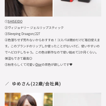
①
SHISEIDO
②ヴィジョナリー ジェルリップスティック
③Sleeping Draagon/227
④色落ちせず荒れないからおすすめ！コスパは微妙だけど毎日使えま
す。このブランドのリップしか使ったことがないけど、使いやすいの
でヘビロテしちゃう。この色は新作なので使い始めて1か月くらい。
保湿もできて最高◎
⑤秋冬らしくて可愛い
Dior
の茶色が欲しいです♥
ゆめさん(22歳/会社員)