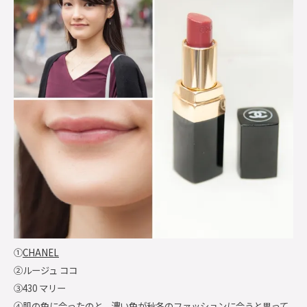
①
CHANEL
②ルージュ ココ
③430 マリー
④肌の色に合ったのと、濃い色が秋冬のファッションに合うと思って