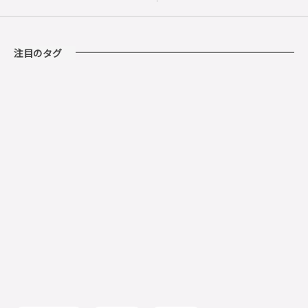
回
2018秋冬 Vol.4
代官山編』
注目のタグ