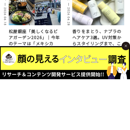
2026.06.15
2026.04.28
松屋銀座「美しくなるビ
香りをまとう、ナプラの
アガーデン2026」｜今年
ヘアケア3選。UV対策か
のテーマは「メキシカ
らスタイリングまで、こ
ン」こだわりの食と空間
れ1本で。【ビューティー
を徹底解説
トレンド｜ピックアッ
プ】
FASHION
FASHION
2026.04.10
2026.04.17
「いいね」から「購入」
文化服装学院 入学式スナ