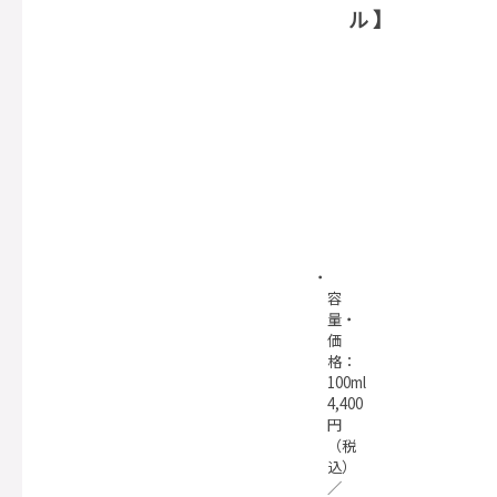
ル】
容
量・
価
格：
100ml
4,400
円
（税
込）
／