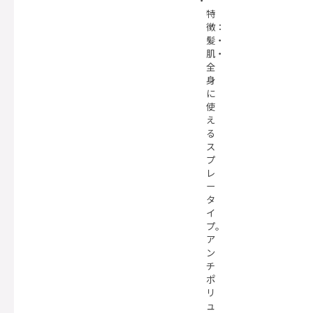
特
徴：
髪・
肌・
全
身
に
使
え
る
ス
プ
レ
ー
タ
イ
プ。
ア
ン
チ
ポ
リ
ュ