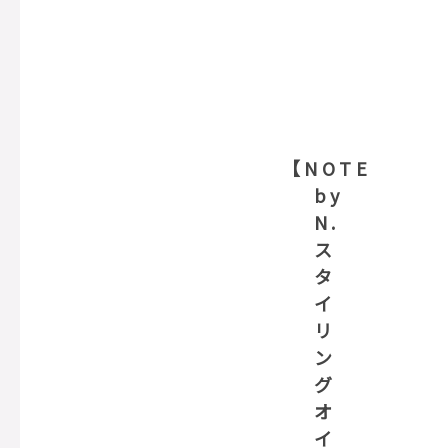
【NOTE
by
N.
ス
タ
イ
リ
ン
グ
オ
イ