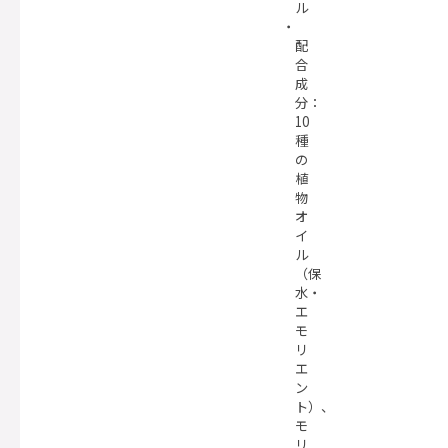
ル
配
合
成
分：
10
種
の
植
物
オ
イ
ル
（保
水・
エ
モ
リ
エ
ン
ト）、
モ
リ