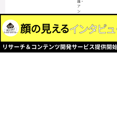
護・
ア
ン
チ
ポ
リ
ュ
ー
シ
ョ
ン）
な
ど
主
な
機
能：
ヒ
ー
ト
プ
ロ
テ