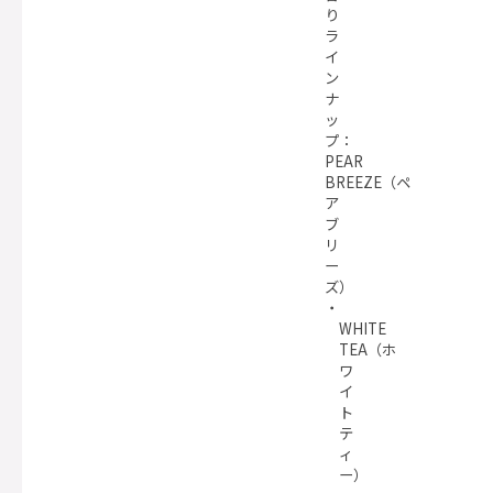
り
ラ
イ
ン
ナ
ッ
プ：
PEAR
BREEZE（ペ
ア
ブ
リ
ー
ズ）
WHITE
TEA（ホ
ワ
イ
ト
テ
ィ
ー）