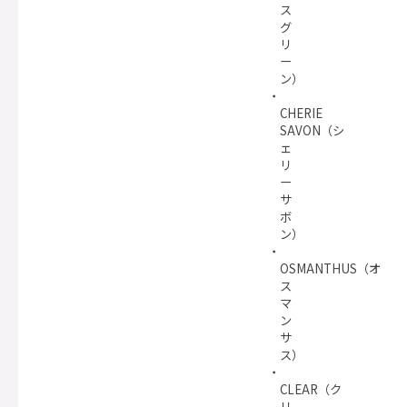
ス
グ
リ
ー
ン）
CHERIE
SAVON（シ
ェ
リ
ー
サ
ボ
ン）
OSMANTHUS（オ
ス
マ
ン
サ
ス）
CLEAR（ク
リ