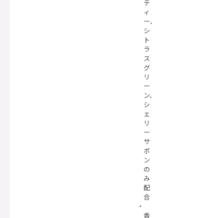
テ
ィ
ー、
シ
ト
ラ
ス
グ
リ
ー
ン、
シ
ェ
リ
ー
サ
ボ
ン
の
み
配
合
香