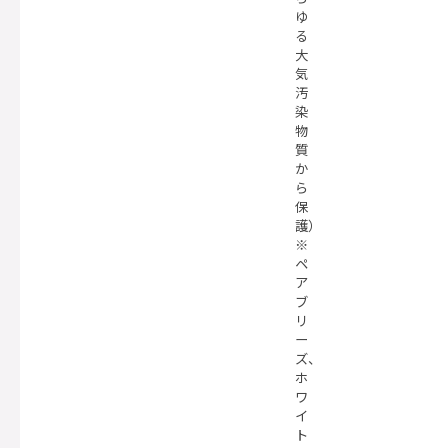
ゆ
る
大
気
汚
染
物
質
か
ら
保
護）
※
ペ
ア
ブ
リ
ー
ズ、
ホ
ワ
イ
ト