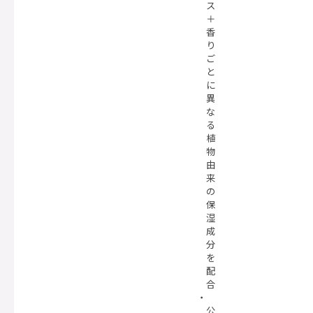
ス
＋
香
り
ご
と
に
異
な
る
植
物
由
来
の
保
湿
成
分
を
配
合
公