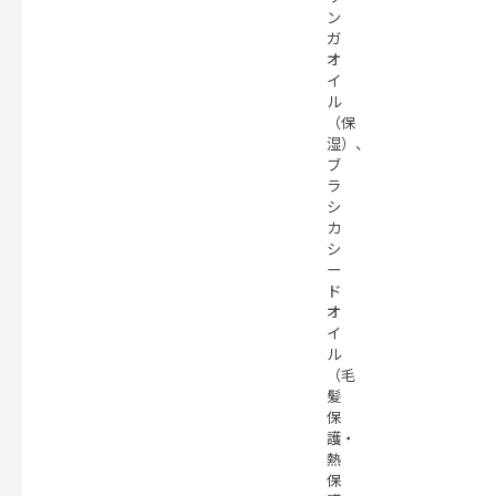
ン
ガ
オ
イ
ル
（保
湿）、
ブ
ラ
シ
カ
シ
ー
ド
オ
イ
ル
（毛
髪
保
護・
熱
保