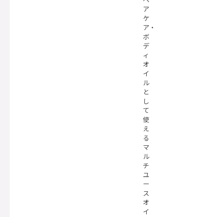
ア
ケ
ア・
ボ
デ
ィ
オ
イ
ル
と
し
て
使
え
る
マ
ル
チ
ユ
ー
ス
オ
イ