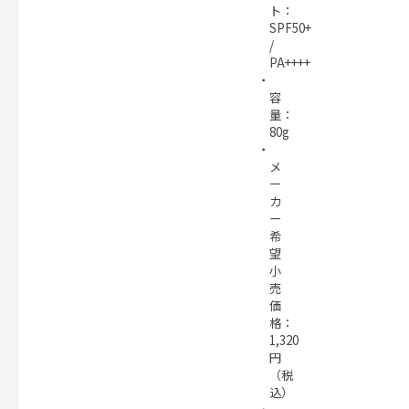
ト：
SPF50+
/
PA++++
容
量：
80g
メ
ー
カ
ー
希
望
小
売
価
格：
1,320
円
（税
込）