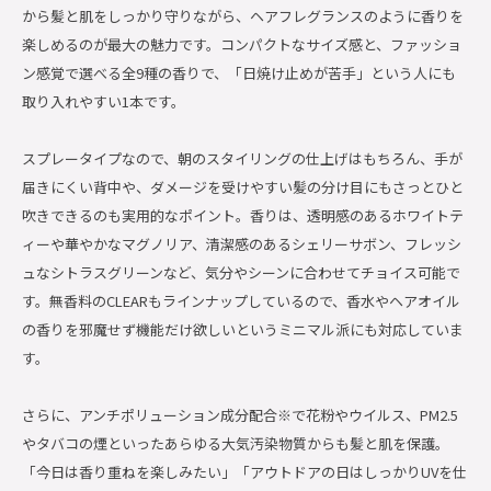
から髪と肌をしっかり守りながら、ヘアフレグランスのように香りを
楽しめるのが最大の魅力です。コンパクトなサイズ感と、ファッショ
ン感覚で選べる全9種の香りで、「日焼け止めが苦手」という人にも
取り入れやすい1本です。
スプレータイプなので、朝のスタイリングの仕上げはもちろん、手が
届きにくい背中や、ダメージを受けやすい髪の分け目にもさっとひと
吹きできるのも実用的なポイント。香りは、透明感のあるホワイトテ
ィーや華やかなマグノリア、清潔感のあるシェリーサボン、フレッシ
ュなシトラスグリーンなど、気分やシーンに合わせてチョイス可能で
す。無香料のCLEARもラインナップしているので、香水やヘアオイル
の香りを邪魔せず機能だけ欲しいというミニマル派にも対応していま
す。
さらに、アンチポリューション成分配合※で花粉やウイルス、PM2.5
やタバコの煙といったあらゆる大気汚染物質からも髪と肌を保護。
「今日は香り重ねを楽しみたい」「アウトドアの日はしっかりUVを仕