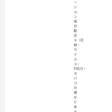
ー
シ
ョ
ン
成
分
配
合
※（花
粉・
ウ
イ
ル
ス・
PM2.5・
タ
バ
コ
の
煙
な
ど
あ
ら