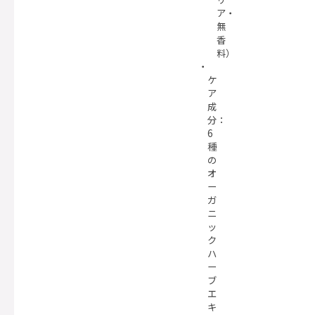
ア・
無
香
料）
ケ
ア
成
分：
6
種
の
オ
ー
ガ
ニ
ッ
ク
ハ
ー
ブ
エ
キ