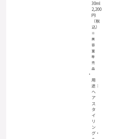
30ml
2,200
円
（税
込）
※
美
容
室
専
売
品
用
途：
ヘ
ア
ス
タ
イ
リ
ン
グ・
ヘ