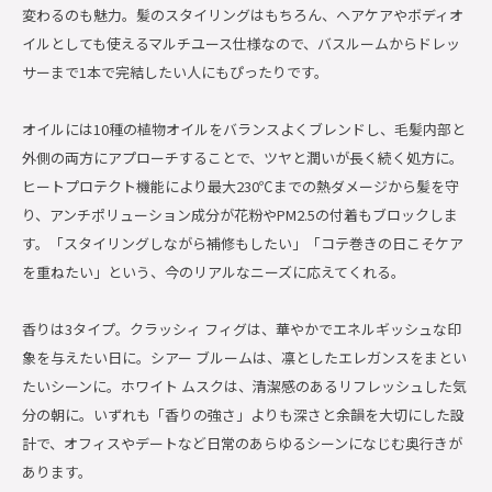
変わるのも魅力。髪のスタイリングはもちろん、ヘアケアやボディオ
イルとしても使えるマルチユース仕様なので、バスルームからドレッ
サーまで1本で完結したい人にもぴったりです。
オイルには10種の植物オイルをバランスよくブレンドし、毛髪内部と
外側の両方にアプローチすることで、ツヤと潤いが長く続く処方に。
ヒートプロテクト機能により最大230℃までの熱ダメージから髪を守
り、アンチポリューション成分が花粉やPM2.5の付着もブロックしま
す。「スタイリングしながら補修もしたい」「コテ巻きの日こそケア
を重ねたい」という、今のリアルなニーズに応えてくれる。
香りは3タイプ。クラッシィ フィグは、華やかでエネルギッシュな印
象を与えたい日に。シアー ブルームは、凛としたエレガンスをまとい
たいシーンに。ホワイト ムスクは、清潔感のあるリフレッシュした気
分の朝に。いずれも「香りの強さ」よりも深さと余韻を大切にした設
計で、オフィスやデートなど日常のあらゆるシーンになじむ奥行きが
あります。