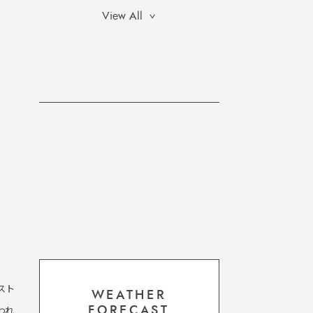
View All
スト
WEATHER
われ
FORECAST