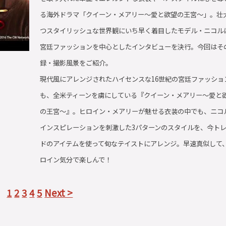
る海外ドラマ「クイーン・メアリー～愛と欲望の王宮～」。壮
つスタイリッシュな世界観にいち早く着目したモデル・ニコル
宮廷ファッションを中心としたインタビューを決行。今回はそ
録・撮影風景をご紹介。
現代風にアレンジされたハイセンスな16世紀の宮廷ファッショ
も、全米ティーンを虜にしている『クイーン・メアリー～愛と
の王宮～』。ヒロイン・メアリーが魅せる衣装の中でも、ニコ
インスピレーションを刺激した3パターンのスタイルを、今ト
ドのアイテムを使って旬なテイストにアレンジ。早速真似して
ロイン気分で楽しんで！
1
2
3
4
5
Next >