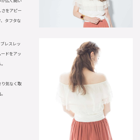
中が広く開い
しさをアピー
ク、タフタな
やブレスレッ
ムードをアッ
る。
さり気なく取
出。