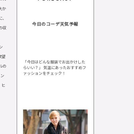
大か
に、
今日のコーデ天気予報
の収
ン
欲望
「今日はどんな服装でお出かけした
ルの
らいい？」 気温にあったおすすめフ
ァッションをチェック！
レン
、ヒ