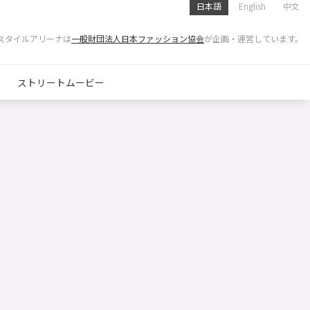
日本語
English
中文
スタイルアリーナは
一般財団法人日本ファッション協会
が企画・運営しています。
ストリートムービー