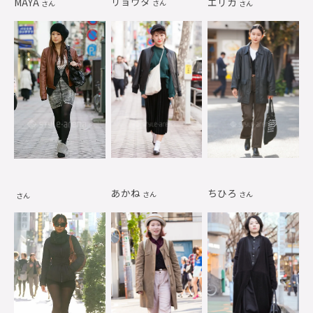
リョウタ
MAYA
エリカ
さん
さん
さん
あかね
ちひろ
さん
さん
さん