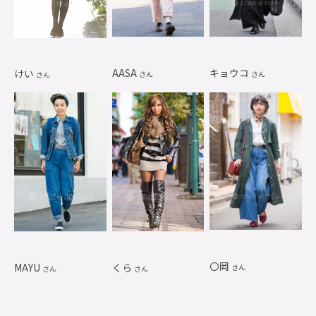
AASA
キョウコ
けい
さん
さん
さん
〇岡
MAYU
くら
さん
さん
さん