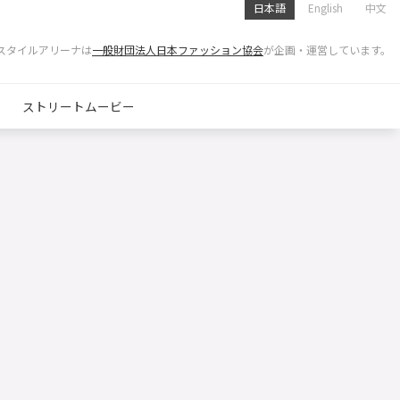
日本語
English
中文
スタイルアリーナは
一般財団法人日本ファッション協会
が企画・運営しています。
ストリートムービー