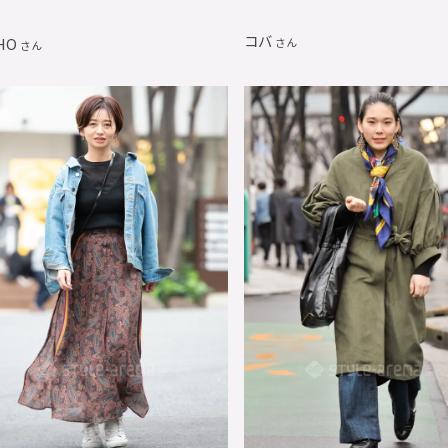
コバ
HO
さん
さん