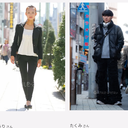
たくみ
うり
さん
さん