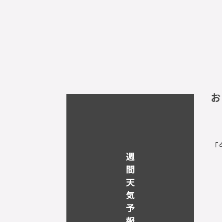
お
「
週
間
天
気
予
報