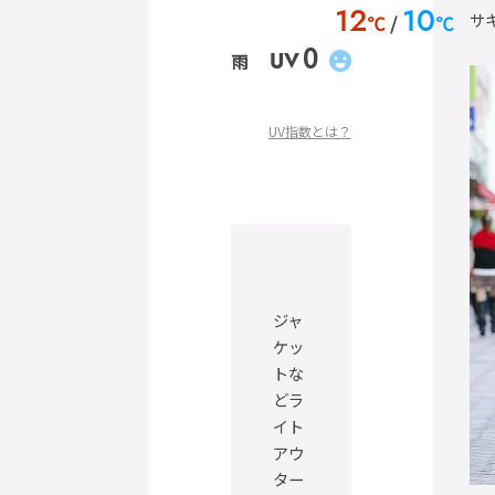
12
10
サ
℃
℃
0
UV
雨
UV指数とは？
ジャ
ケッ
トな
どラ
イト
アウ
ター