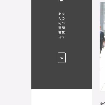
あな
たの
街の
週間
天気
は？
ゆ