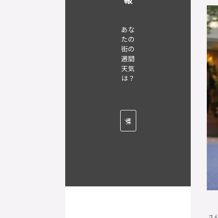
あな
たの
街の
週間
天気
は？
さ