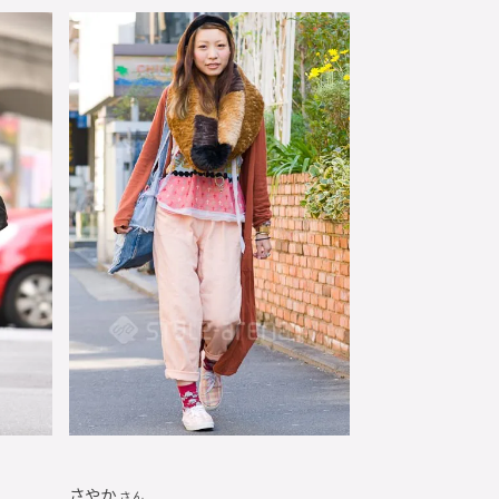
さやか
さん