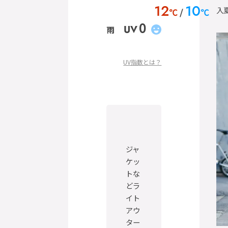
12
10
入
℃
℃
0
UV
雨
UV指数とは？
ジャ
ケッ
トな
どラ
イト
アウ
ター