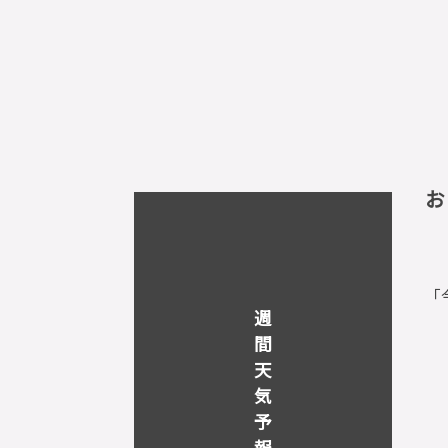
お
「
週
間
天
気
予
報