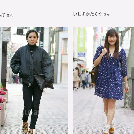
いしずかたくや
梨子
さん
さん