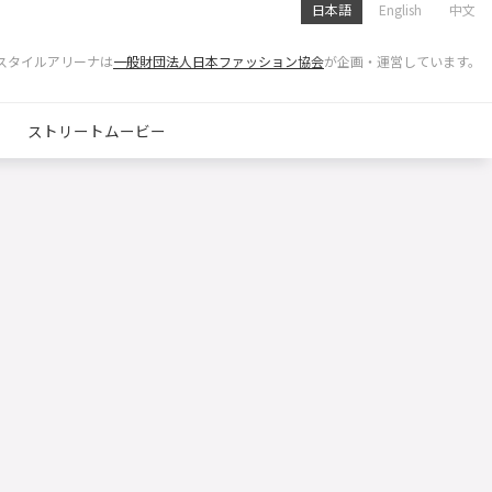
日本語
English
中文
スタイルアリーナは
一般財団法人日本ファッション協会
が企画・運営しています。
ストリートムービー