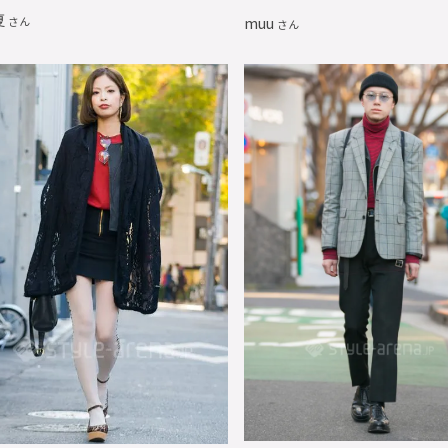
夏
muu
さん
さん