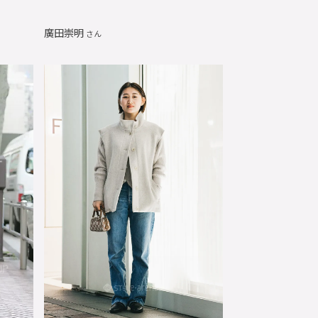
廣田崇明
さん