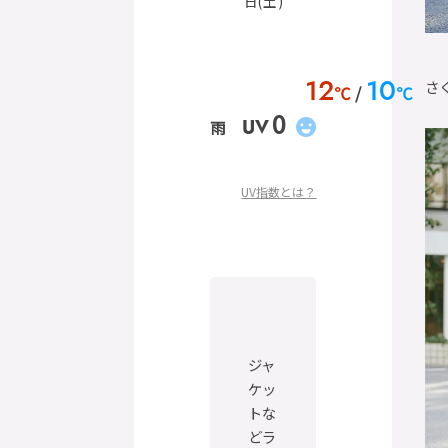
日(土)
さ
12
10
℃
℃
0
UV
雨
UV指数とは？
ジャ
ケッ
トな
どラ