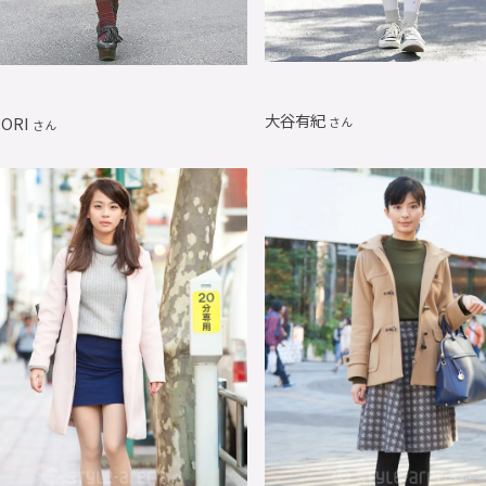
大谷有紀
IORI
さん
さん