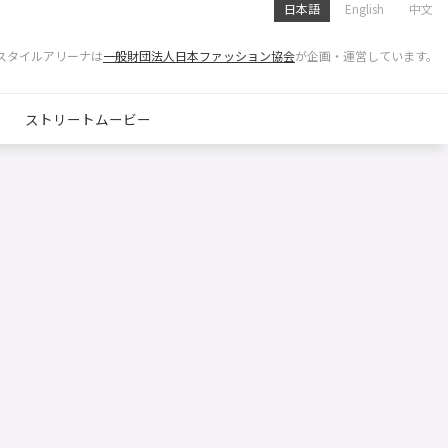
日本語
English
中文
スタイルアリーナは
一般財団法人日本ファッション協会
が企画・運営しています。
ストリートムービー