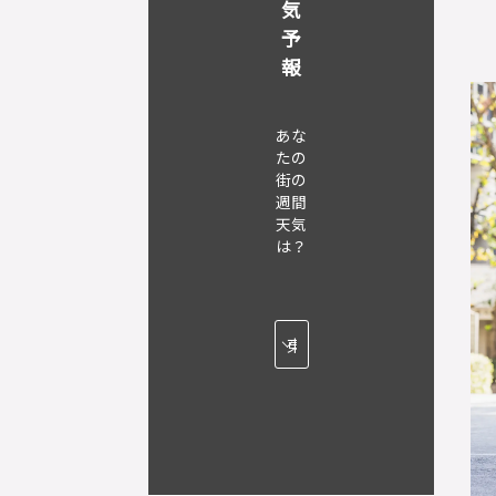
気
予
報
あな
たの
街の
週間
天気
は？