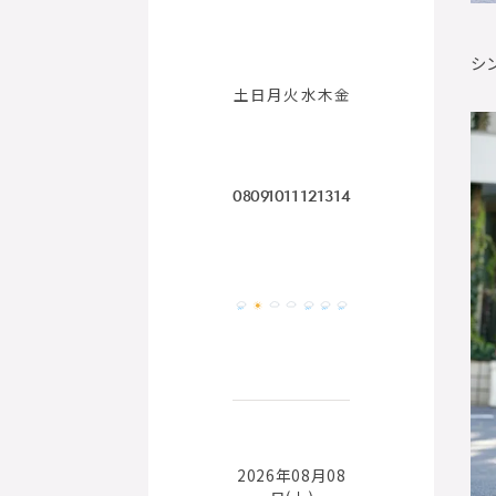
シ
土
日
月
火
水
木
金
08
09
10
11
12
13
14
2026年08月08