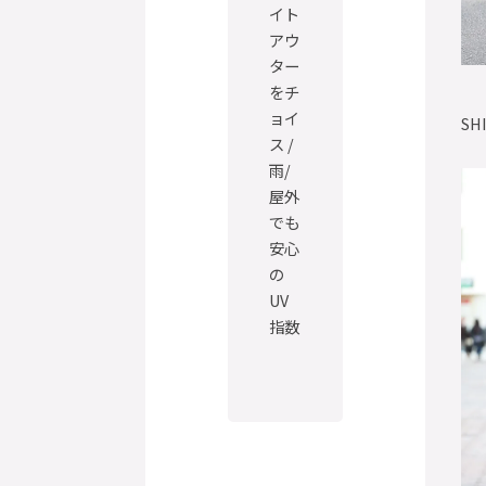
イト
アウ
ター
をチ
ョイ
SH
ス /
雨/
屋外
でも
安心
の
UV
指数