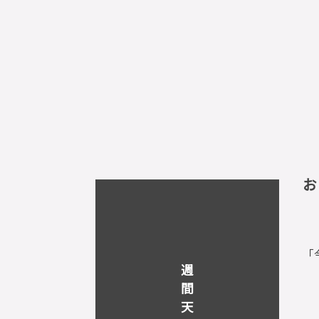
お
「
週
間
天