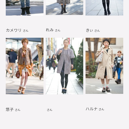
れみ
カメワリ
きぃ
さん
さん
さん
ハルナ
悠子
さん
さん
さん