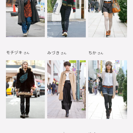
モチヅキ
みづき
ちか
さん
さん
さん