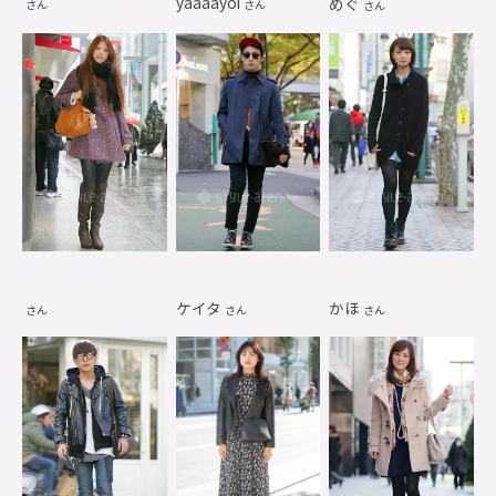
yaaaayoi
めぐ
さん
さん
さん
ケイタ
かほ
さん
さん
さん