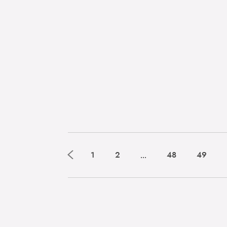
‹
...
1
2
48
49