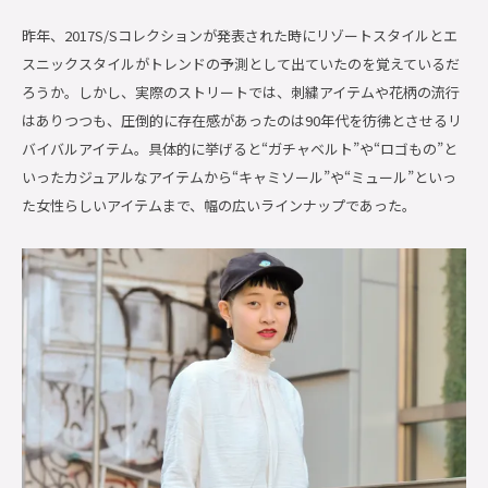
昨年、
2017S/S
コレクションが発表された時にリゾートスタイルとエ
スニックスタイルがトレンドの予測として出ていたのを覚えているだ
ろうか。しかし、実際のストリートでは、刺繍アイテムや花柄の流行
はありつつも、圧倒的に存在感があったのは
90
年代を彷彿とさせるリ
バイバルアイテム。具体的に挙げると
“
ガチャベルト
”
や
“
ロゴもの
”
と
いったカジュアルなアイテムから
“
キャミソール
”
や
“
ミュール
”
といっ
た女性らしいアイテムまで、幅の広いラインナップであった。