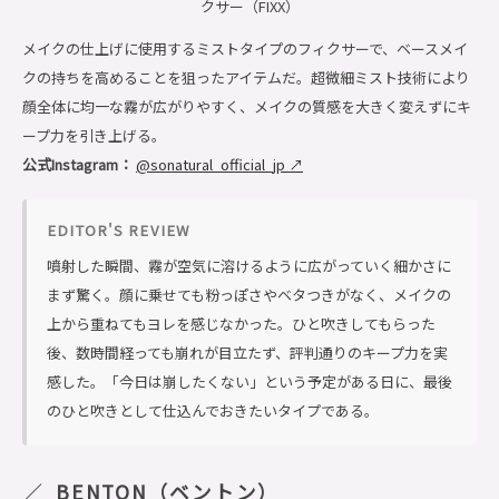
クサー（FIXX）
メイクの仕上げに使用するミストタイプのフィクサーで、ベースメイ
クの持ちを高めることを狙ったアイテムだ。超微細ミスト技術により
顔全体に均一な霧が広がりやすく、メイクの質感を大きく変えずにキ
ープ力を引き上げる。
公式Instagram：
@sonatural_official_jp ↗
EDITOR'S REVIEW
噴射した瞬間、霧が空気に溶けるように広がっていく細かさに
まず驚く。顔に乗せても粉っぽさやベタつきがなく、メイクの
上から重ねてもヨレを感じなかった。ひと吹きしてもらった
後、数時間経っても崩れが目立たず、評判通りのキープ力を実
感した。「今日は崩したくない」という予定がある日に、最後
のひと吹きとして仕込んでおきたいタイプである。
BENTON（ベントン）