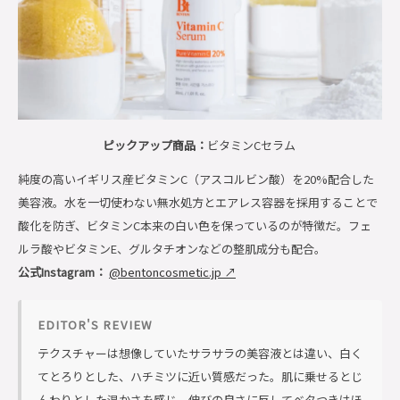
ピックアップ商品：
ビタミンCセラム
純度の高いイギリス産ビタミンC（アスコルビン酸）を20%配合した
美容液。水を一切使わない無水処方とエアレス容器を採用することで
酸化を防ぎ、ビタミンC本来の白い色を保っているのが特徴だ。フェ
ルラ酸やビタミンE、グルタチオンなどの整肌成分も配合。
公式Instagram：
@bentoncosmetic.jp ↗
EDITOR'S REVIEW
テクスチャーは想像していたサラサラの美容液とは違い、白く
てとろりとした、ハチミツに近い質感だった。肌に乗せるとじ
んわりとした温かさを感じ、伸びの良さに反してベタつきはほ