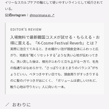
イリーなスカルプケアの軸として使いやすいラインとして紹介されて
いる。
公式Instagram：
@morimana.jp ↗
EDITOR'S REVIEW
入場無料で最新韓国コスメが試せる・もらえる・お
得に買える。「K-Cosme Festival Reverb」とは？
実際に泡立ててみると、きめ細かい泡が頭皮全体にふわっと広
がり、地肌を“軽くリセットする”ような洗い心地が伝わってき
た。洗い流した後は、根元がふわりと立ち上がる一方で、毛先
の指通りはなめらかで、“さっぱりとまとまりのバランス”がち
ょうどいい。ベタつきやすい日でも、頭皮周りがすっきりする
のに髪のパサつきが出にくく、「ボリュームは欲しいけれど、
触り心地は守りたい」人に向いた一本。
おわりに