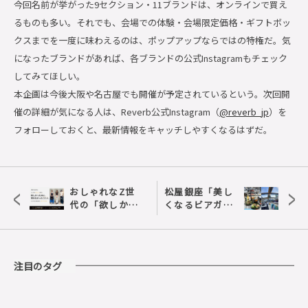
今回名前が挙がった9セクション・11ブランドは、オンラインで買え
るものも多い。それでも、会場での体験・会場限定価格・ギフトボッ
クスまでを一度に味わえるのは、ポップアップならではの特権だ。気
になったブランドがあれば、各ブランドの公式Instagramもチェック
してみてほしい。
本企画は今後大阪や名古屋でも開催が予定されているという。次回開
催の詳細が気になる人は、Reverb公式Instagram（
@reverb_jp
）を
フォローしておくと、最新情報をキャッチしやすくなるはずだ。
<
>
おしゃれなZ世
松屋銀座「美し
代の「欲しかっ
くなるビアガー
たのに、買わな
デン2026」｜今
かった」コスメ
年のテーマは
に関する街頭イ
「メキシカン」
ンタビュー調査
こだわりの食と
注目のタグ
空間を徹底解説