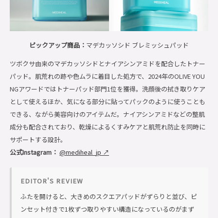
ピックアップ商品：
マデカッソシド ブレミッシュパッド
ツボクサ由来のマデカッソシドとナイアシンアミドを配合したトナー
パッド。肌荒れの跡や色ムラに着目した処方で、2024年のOLIVE YOU
NGアワードではトナーパッド部門1位を獲得。洗顔後の拭き取りケア
として使えるほか、気になる部分に貼ってパックのように使うことも
できる、ながら美容向けのアイテムだ。ナイアシンアミドなどの整肌
成分も配合されており、乾燥によるくすみケアと肌荒れ防止を同時に
サポートする設計。
公式Instagram：
@mediheal_jp ↗
EDITOR'S REVIEW
ふたを開けると、大きめのスクエアパッドがずらりと並び、ピ
ンセット付きで1枚ずつ取りやすい構造になっているのがまず