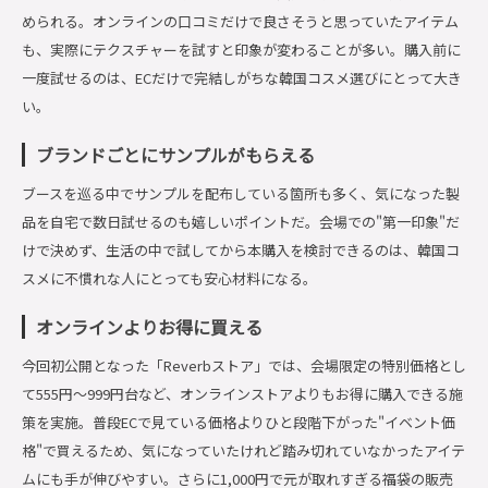
められる。オンラインの口コミだけで良さそうと思っていたアイテム
も、実際にテクスチャーを試すと印象が変わることが多い。購入前に
一度試せるのは、ECだけで完結しがちな韓国コスメ選びにとって大き
い。
ブランドごとにサンプルがもらえる
ブースを巡る中でサンプルを配布している箇所も多く、気になった製
品を自宅で数日試せるのも嬉しいポイントだ。会場での"第一印象"だ
けで決めず、生活の中で試してから本購入を検討できるのは、韓国コ
スメに不慣れな人にとっても安心材料になる。
オンラインよりお得に買える
今回初公開となった「Reverbストア」では、会場限定の特別価格とし
て555円〜999円台など、オンラインストアよりもお得に購入できる施
策を実施。普段ECで見ている価格よりひと段階下がった"イベント価
格"で買えるため、気になっていたけれど踏み切れていなかったアイテ
ムにも手が伸びやすい。さらに1,000円で元が取れすぎる福袋の販売