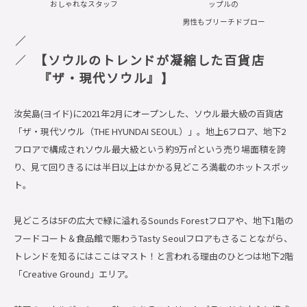
おしゃれなスタッフ
ップルの
男性も
ブリーチドブロー
【ソウルのトレンドが凝縮した百貨店
『ザ・現代ソウル』
】
汝矣島(ヨイド)に2021年2月にオープンした、ソウル最大級の百貨店
「ザ・現代ソウル（THE HYUNDAI SEOUL）」。地上6フロア、地下2
フロアで構成されソウル最大級という約9万㎡という売り場面積を誇
り、見て回りきるには半日以上はかかる見どころ満載のホットスポッ
ト。
見どころは5Fの広大で緑に溢れるSounds Forestフロアや、地下1階の
フードコート＆食品館で賑わうTasty Seoulフロアもさることながら、
トレンドを知るにはここはマスト！と言われる理由のひとつは地下2階
「Creative Ground」エリア。