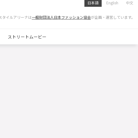
日本語
English
中文
スタイルアリーナは
一般財団法人日本ファッション協会
が企画・運営しています。
ストリートムービー