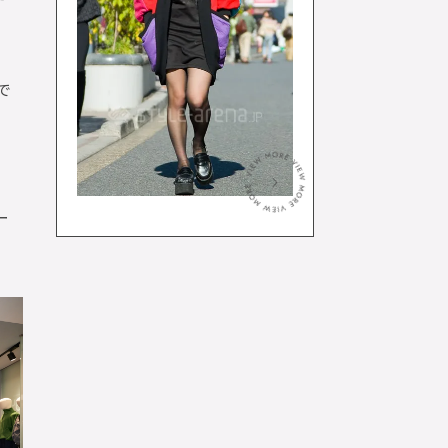
で
、
＞
ー