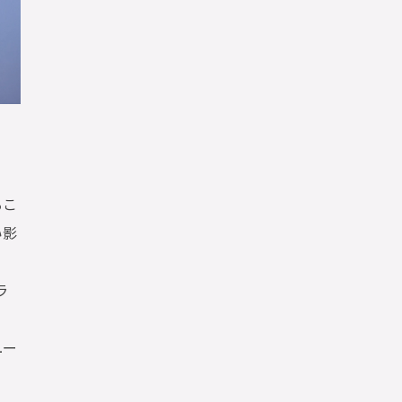
るこ
い影
ラ
ユー