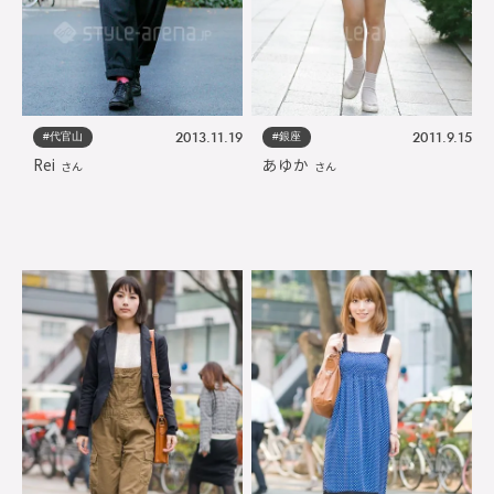
#代官山
#銀座
2013.11.19
2011.9.15
Rei
あゆか
さん
さん