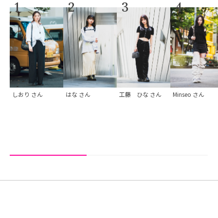
1
2
3
4
しおり
さん
はな
さん
工藤 ひな
さん
Minseo
さん