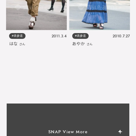
#表参道
#表参道
2011.3.4
2010.7.27
はな
あやか
さん
さん
SNAP View More