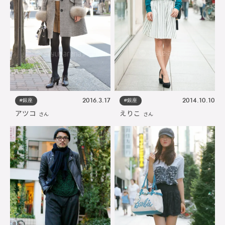
#銀座
#銀座
2016.3.17
2014.10.10
アツコ
えりこ
さん
さん