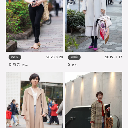
#銀座
#銀座
2023.8.28
2019.11.17
たあこ
S
さん
さん