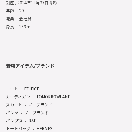
銀座 / 2014年11月27日撮影
年齢： 29
職業： 会社員
身長： 159㎝
着用アイテム/ブランド
コート
：
EDIFICE
カーディガン
：
TOMORROWLAND
スカート
：
ノーブランド
パンツ
：
ノーブランド
パンプス
：
R&E
トートバッグ
：
HERMÈS