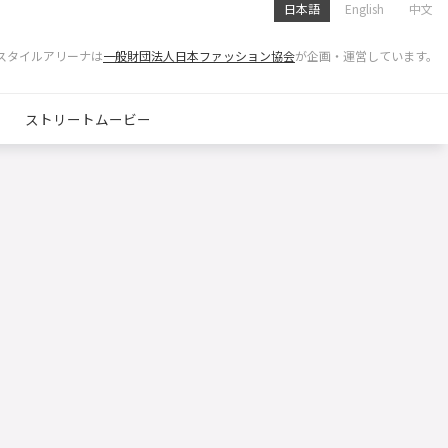
日本語
English
中文
スタイルアリーナは
一般財団法人日本ファッション協会
が企画・運営しています。
ストリートムービー