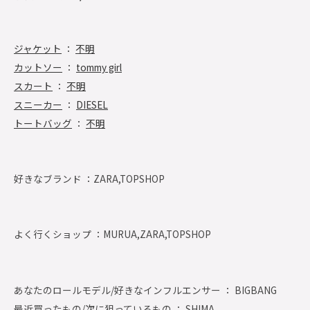
ジャケット
：
不明
カットソー
：
tommy girl
スカート
：
不明
スニーカー
：
DIESEL
トートバッグ
：
不明
好きなブランド ：
ZARA,TOPSHOP
よく行くショップ ：
MURUA,ZARA,TOPSHOP
あなたのロールモデル/好きなインフルエンサー ： BIGBANG
最近買ったもの/次に狙っているもの ： SHIMA