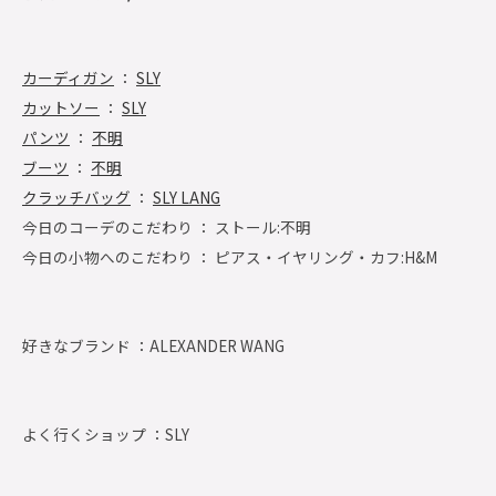
カーディガン
：
SLY
カットソー
：
SLY
パンツ
：
不明
ブーツ
：
不明
クラッチバッグ
：
SLY LANG
今日のコーデのこだわり ： ストール:不明
今日の小物へのこだわり ： ピアス・イヤリング・カフ:H&M
好きなブランド ：
ALEXANDER WANG
よく行くショップ ：
SLY