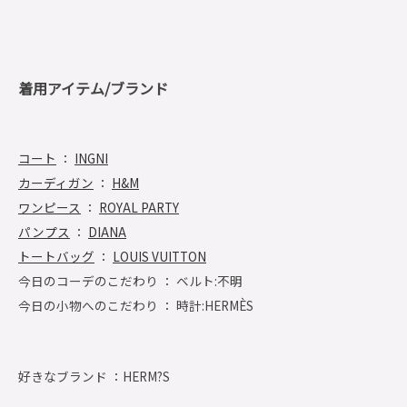
着用アイテム/ブランド
コート
：
INGNI
カーディガン
：
H&M
ワンピース
：
ROYAL PARTY
パンプス
：
DIANA
トートバッグ
：
LOUIS VUITTON
今日のコーデのこだわり ： ベルト:不明
今日の小物へのこだわり ： 時計:HERMÈS
好きなブランド ：
HERM?S