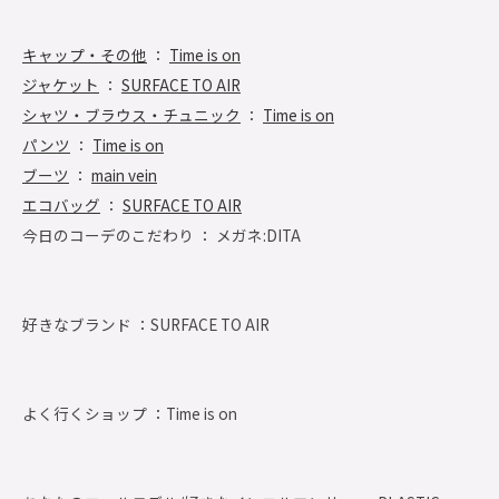
キャップ・その他
：
Time is on
ジャケット
：
SURFACE TO AIR
シャツ・ブラウス・チュニック
：
Time is on
パンツ
：
Time is on
ブーツ
：
main vein
エコバッグ
：
SURFACE TO AIR
今日のコーデのこだわり ： メガネ:DITA
好きなブランド ：
SURFACE TO AIR
よく行くショップ ：
Time is on