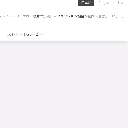
日本語
English
中文
スタイルアリーナは
一般財団法人日本ファッション協会
が企画・運営しています。
ストリートムービー