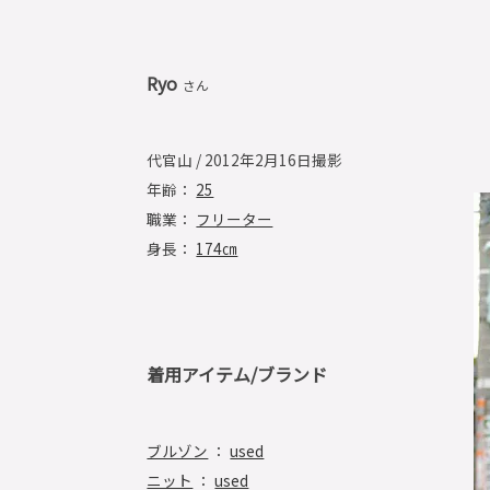
Ryo
さん
代官山 / 2012年2月16日撮影
年齢：
25
職業：
フリーター
身長：
174㎝
着用アイテム/ブランド
ブルゾン
：
used
ニット
：
used