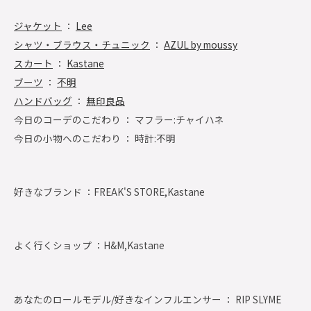
ジャケット
：
Lee
シャツ・ブラウス・チュニック
：
AZUL by moussy
スカート
：
Kastane
ブーツ
：
不明
ハンドバッグ
：
無印良品
今日のコーデのこだわり ： マフラー:チャイハネ
今日の小物へのこだわり ： 時計:不明
好きなブランド ：
FREAK'S STORE,Kastane
よく行くショップ ：
H&M,Kastane
あなたのロールモデル/好きなインフルエンサー ： RIP SLYME