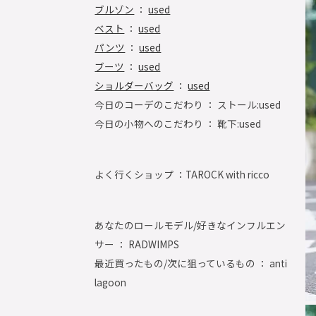
ブルゾン
：
used
ベスト
：
used
パンツ
：
used
ブーツ
：
used
ショルダーバッグ
：
used
今日のコーデのこだわり ： ストール:used
今日の小物へのこだわり ： 靴下:used
よく行くショップ ：
TAROCK with ricco
あなたのロールモデル/好きなインフルエン
サー ： RADWIMPS
最近買ったもの/次に狙っているもの ： anti
lagoon