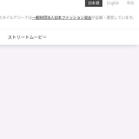
日本語
English
中文
スタイルアリーナは
一般財団法人日本ファッション協会
が企画・運営しています。
ストリートムービー