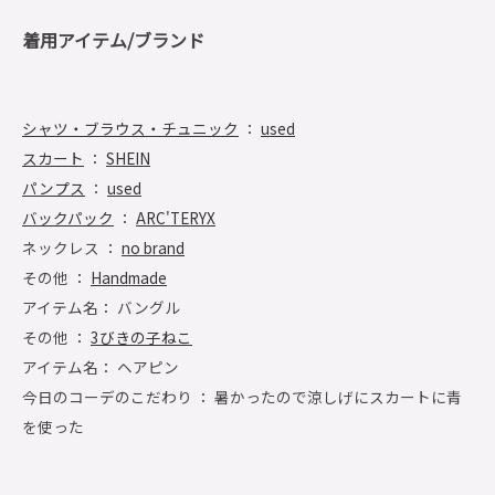
着用アイテム/ブランド
シャツ・ブラウス・チュニック
：
used
スカート
：
SHEIN
パンプス
：
used
バックパック
：
ARC'TERYX
ネックレス ：
no brand
その他 ：
Handmade
アイテム名： バングル
その他 ：
3びきの子ねこ
アイテム名： ヘアピン
今日のコーデのこだわり ： 暑かったので涼しげにスカートに青
を使った