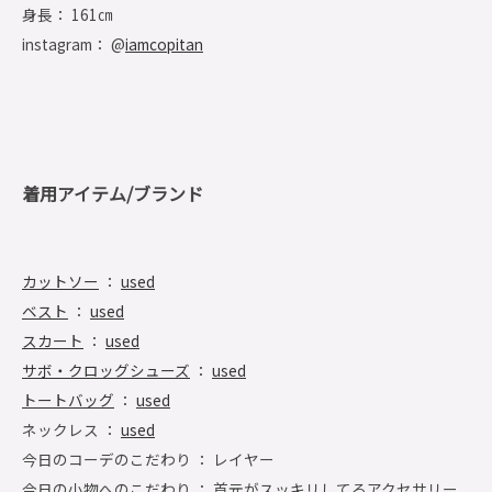
身長： 161㎝
instagram： @
iamcopitan
着用アイテム/ブランド
カットソー
：
used
ベスト
：
used
スカート
：
used
サボ・クロッグシューズ
：
used
トートバッグ
：
used
ネックレス ：
used
今日のコーデのこだわり ： レイヤー
今日の小物へのこだわり ： 首元がスッキリしてるアクセサリー