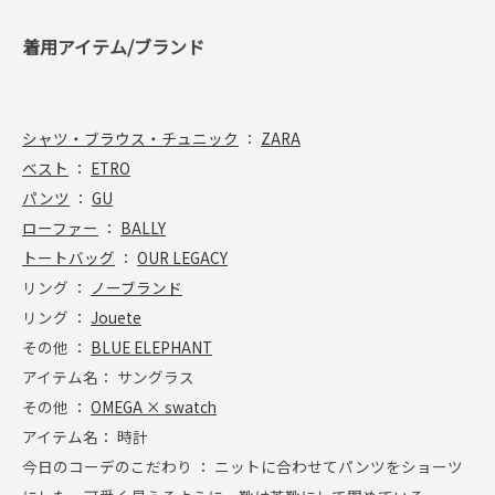
着用アイテム/ブランド
シャツ・ブラウス・チュニック
：
ZARA
ベスト
：
ETRO
パンツ
：
GU
ローファー
：
BALLY
トートバッグ
：
OUR LEGACY
リング ：
ノーブランド
リング ：
Jouete
その他 ：
BLUE ELEPHANT
アイテム名： サングラス
その他 ：
OMEGA × swatch
アイテム名： 時計
今日のコーデのこだわり ： ニットに合わせてパンツをショーツ