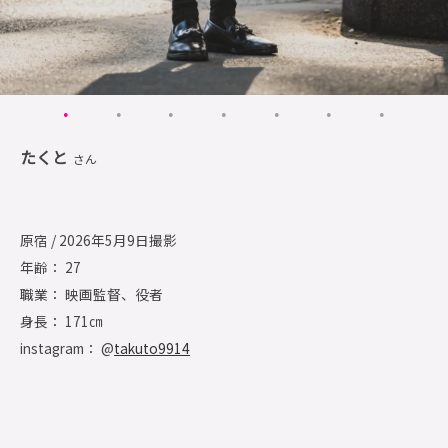
たくと
さん
原宿 / 2026年5月9日撮影
年齢： 27
職業： 映画監督、役者
身長： 171㎝
instagram： @
takuto9914