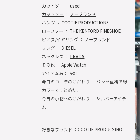
カットソー
：
used
カットソー
：
ノーブランド
パンツ
：
COOTIE PRODUCTIONS
ローファー
：
THE KENFORD FINESHOE
ピアス/イヤリング ：
ノーブランド
リング ：
DIESEL
ネックレス ：
PRADA
その他 ：
Apple Watch
アイテム名： 時計
今日のコーデのこだわり ： パンツ重視で緑
カラーでまとめた。
今日の小物へのこだわり ： シルバーアイテ
ム
好きなブランド ：
COOTIE PRODUCSINO