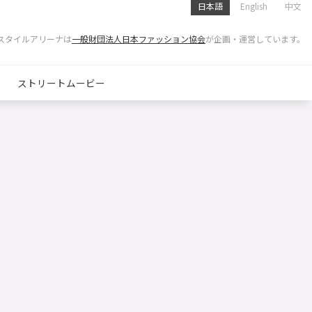
日本語
English
中文
スタイルアリーナは
一般財団法人日本ファッション協会
が企画・運営しています。
ストリートムービー