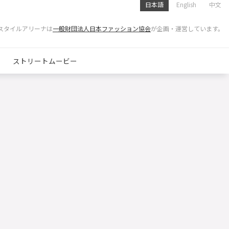
日本語
English
中文
スタイルアリーナは
一般財団法人日本ファッション協会
が企画・運営しています。
ストリートムービー