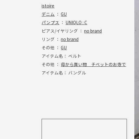
istoire
デニム
：
GU
パンプス
：
UNIQLO : C
ピアス/イヤリング ：
no brand
リング ：
no brand
その他 ：
GU
アイテム名： ベルト
その他 ：
母から貰い物 チベットのお寺で
アイテム名： バングル