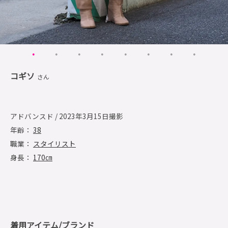
コギソ
さん
アドバンスド / 2023年3月15日撮影
年齢：
38
職業：
スタイリスト
身長：
170㎝
着用アイテム/ブランド