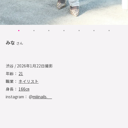
みな
さん
渋谷 / 2026年1月22日撮影
年齢：
21
職業：
ネイリスト
身長：
166㎝
instagram： @
miiinails.__