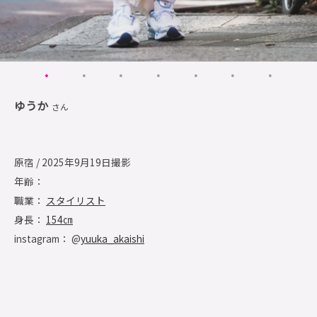
ゆうか
さん
原宿 / 2025年9月19日撮影
年齢：
職業：
スタイリスト
身長：
154㎝
instagram： @
yuuka_akaishi