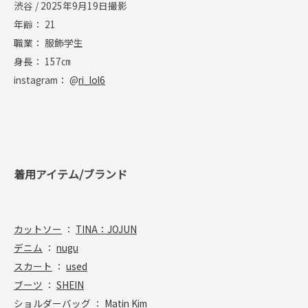
渋谷 / 2025年9月19日撮影
年齢： 21
職業： 服飾学生
身長： 157㎝
instagram： @
ri_lol6
着用アイテム/ブランド
カットソー
：
TINA：JOJUN
デニム
：
nugu
スカート
：
used
ブーツ
：
SHEIN
ショルダーバッグ
：
Matin Kim