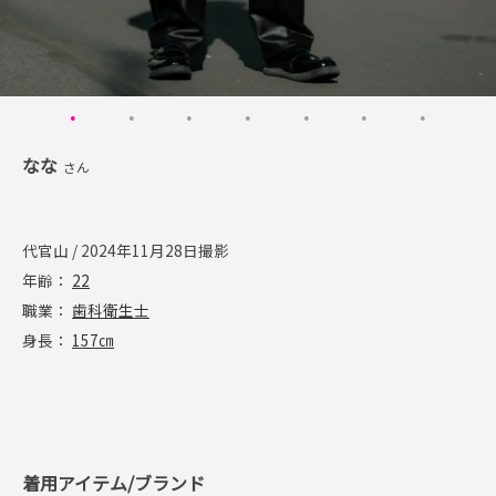
なな
さん
代官山 / 2024年11月28日撮影
年齢：
22
職業：
歯科衛生士
身長：
157㎝
着用アイテム/ブランド