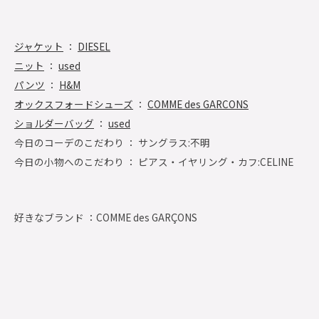
ジャケット
：
DIESEL
ニット
：
used
パンツ
：
H&M
オックスフォードシューズ
：
COMME des GARCONS
ショルダーバッグ
：
used
今日のコーデのこだわり ： サングラス:不明
今日の小物へのこだわり ： ピアス・イヤリング・カフ:CELINE
好きなブランド ：
COMME des GARÇONS