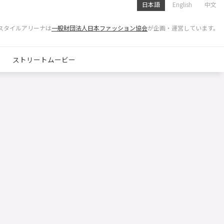
日本語
English
中文
スタイルアリーナは
一般財団法人日本ファッション協会
が企画・運営しています。
ストリートムービー