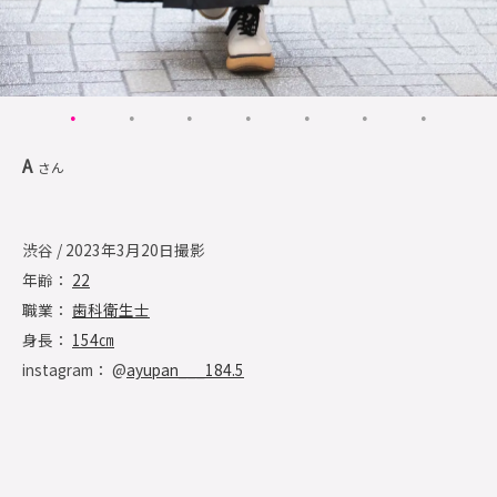
A
さん
渋谷 / 2023年3月20日撮影
年齢：
22
職業：
歯科衛生士
身長：
154㎝
instagram： @
ayupan___184.5