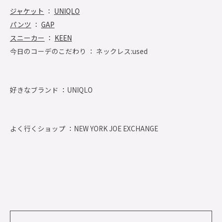
ジャケット
：
UNIQLO
パンツ
：
GAP
スニーカー
：
KEEN
今日のコーデのこだわり ： ネックレス:used
好きなブランド ：
UNIQLO
よく行くショップ ：
NEW YORK JOE EXCHANGE