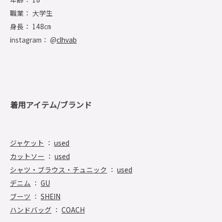
職業： 大学生
身長： 148㎝
instagram： @
clhvab
着用アイテム/ブランド
ジャケット
：
used
カットソー
：
used
シャツ・ブラウス・チュニック
：
used
デニム
：
GU
ブーツ
：
SHEIN
ハンドバッグ
：
COACH