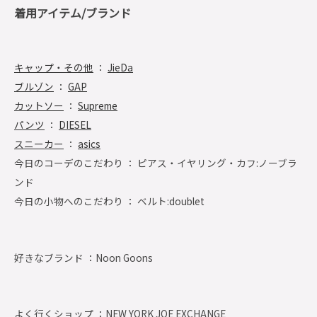
着用アイテム/ブランド
キャップ・その他
：
JieDa
ブルゾン
：
GAP
カットソー
：
Supreme
パンツ
：
DIESEL
スニーカー
：
asics
今日のコーデのこだわり ： ピアス・イヤリング・カフ:ノーブラ
ンド
今日の小物へのこだわり ： ベルト:doublet
好きなブランド ：
Noon Goons
よく行くショップ ：
NEW YORK JOE EXCHANGE