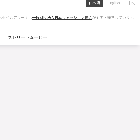
日本語
English
中文
スタイルアリーナは
一般財団法人日本ファッション協会
が企画・運営しています。
ストリートムービー