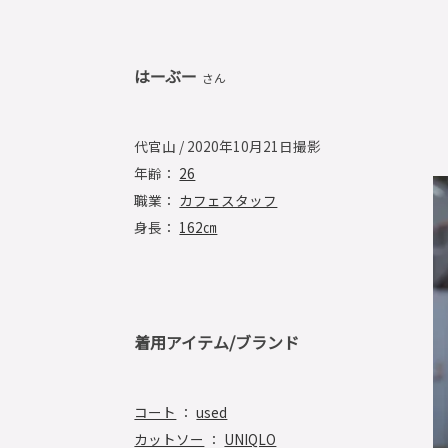
はーぶー
さん
代官山 / 2020年10月21日撮影
年齢：
26
職業：
カフェスタッフ
身長：
162㎝
着用アイテム/ブランド
コート
：
used
カットソー
：
UNIQLO