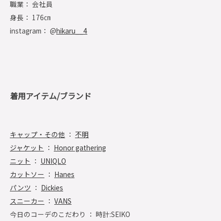
職業： 会社員
身長： 176㎝
instagram： @
hikaru__4
着用アイテム/ブランド
キャップ・その他
：
不明
ジャケット
：
Honor gathering
ニット
：
UNIQLO
カットソー
：
Hanes
パンツ
：
Dickies
スニーカー
：
VANS
今日のコーデのこだわり ： 時計:SEIKO