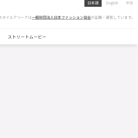
日本語
English
中文
スタイルアリーナは
一般財団法人日本ファッション協会
が企画・運営しています。
ストリートムービー