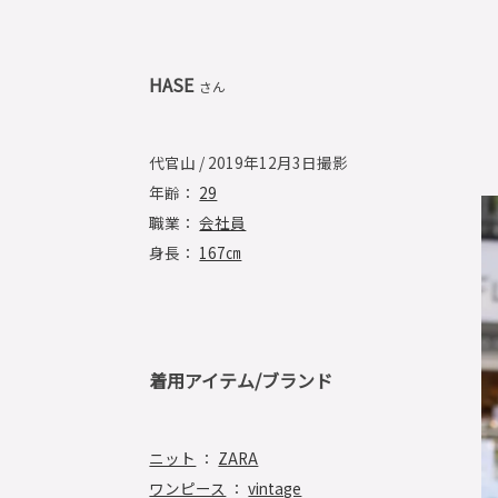
HASE
さん
代官山 / 2019年12月3日撮影
年齢：
29
職業：
会社員
身長：
167㎝
着用アイテム/ブランド
ニット
：
ZARA
ワンピース
：
vintage