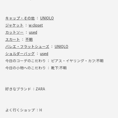
キャップ・その他
：
UNIQLO
ジャケット
：
w closet
カットソー
：
used
スカート
：
不明
バレエ・フラットシューズ
：
UNIQLO
ショルダーバッグ
：
used
今日のコーデのこだわり ： ピアス・イヤリング・カフ:不明
今日の小物へのこだわり ： 靴下:不明
好きなブランド ：
ZARA
よく行くショップ ：
H