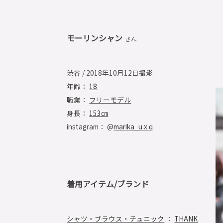
モーリンシャン
さん
渋谷 / 2018年10月12日撮影
年齢：
18
職業：
フリーモデル
身長：
153㎝
instagram： @
marika_u.x.q
着用アイテム/ブランド
シャツ・ブラウス・チュニック
：
THANK