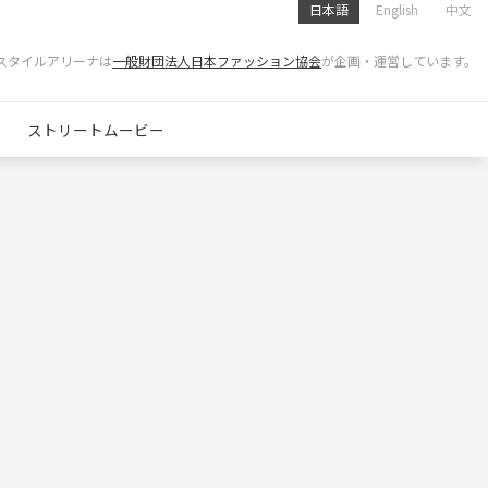
日本語
English
中文
スタイルアリーナは
一般財団法人日本ファッション協会
が企画・運営しています。
ストリートムービー