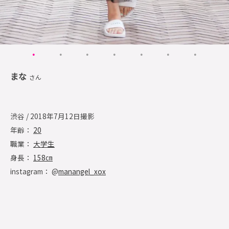
まな
さん
渋谷 / 2018年7月12日撮影
年齢：
20
職業：
大学生
身長：
158㎝
instagram： @
manangel_xox